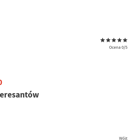
Ocena 0/5
0
teresantów
Wójt