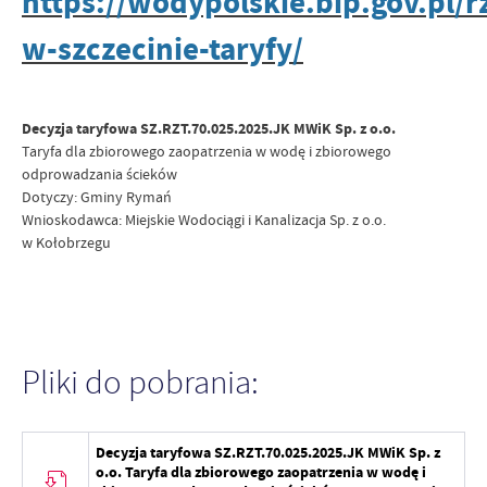
https://wodypolskie.bip.gov.pl/r
w-szczecinie-taryfy/
Decyzja taryfowa SZ.RZT.70.025.2025.JK MWiK Sp. z o.o.
Taryfa dla zbiorowego zaopatrzenia w wodę i zbiorowego
odprowadzania ścieków
Dotyczy: Gminy Rymań
Wnioskodawca: Miejskie Wodociągi i Kanalizacja Sp. z o.o.
w Kołobrzegu
Pliki do pobrania:
Decyzja taryfowa SZ.RZT.70.025.2025.JK MWiK Sp. z
o.o. Taryfa dla zbiorowego zaopatrzenia w wodę i