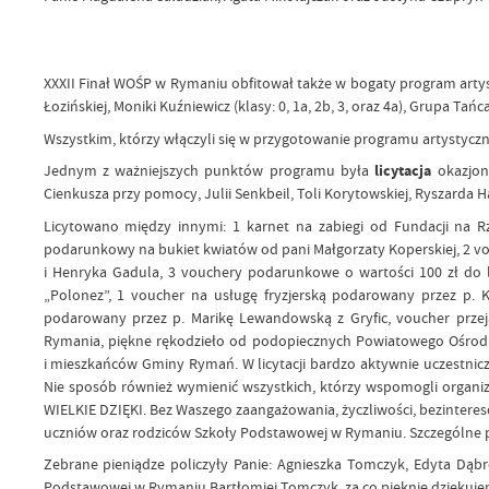
XXXII Finał WOŚP w Rymaniu obfitował także w bogaty program artyst
Łozińskiej, Moniki Kuźniewicz (klasy: 0, 1a, 2b, 3, oraz 4a), Grupa 
Wszystkim, którzy włączyli się w przygotowanie programu artystycz
Jednym z ważniejszych punktów programu była
licytacja
okazjon
Cienkusza przy pomocy, Julii Senkbeil, Toli Korytowskiej, Ryszarda
Licytowano między innymi: 1 karnet na zabiegi od Fundacji na
podarunkowy na bukiet kwiatów od pani Małgorzaty Koperskiej, 2 v
i Henryka Gadula, 3 vouchery podarunkowe o wartości 100 zł do 
„Polonez”, 1 voucher na usługę fryzjerską podarowany przez p. Ka
podarowany przez p. Marikę Lewandowską z Gryfic, voucher prze
Rymania, piękne rękodzieło od podopiecznych Powiatowego Ośrodka
i mieszkańców Gminy Rymań. W licytacji bardzo aktywnie uczestnic
Nie sposób również wymienić wszystkich, którzy wspomogli organi
WIELKIE DZIĘKI. Bez Waszego zaangażowania, życzliwości, bezintere
uczniów oraz rodziców Szkoły Podstawowej w Rymaniu. Szczególne p
Zebrane pieniądze policzyły Panie: Agnieszka Tomczyk, Edyta Dą
Podstawowej w Rymaniu Bartłomiej Tomczyk, za co pięknie dziękuj