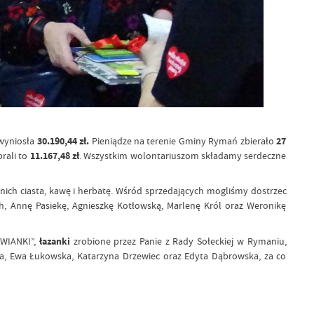
wyniosła
30.190,44 zł.
Pieniądze na terenie Gminy Rymań zbierało
27
rali to
11.167,48 zł
. Wszystkim wolontariuszom składamy serdeczne
ich ciasta, kawę i herbatę. Wśród sprzedających mogliśmy dostrzec
h, Annę Pasiekę, Agnieszkę Kotłowską, Marlenę Król oraz Weronikę
OWIANKI”,
łazanki
zrobione przez Panie z Rady Sołeckiej w Rymaniu,
a, Ewa Łukowska, Katarzyna Drzewiec oraz Edyta Dąbrowska, za co