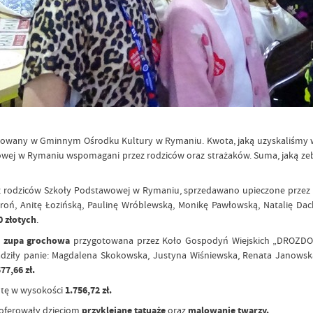
zowany w Gminnym Ośrodku Kultury w Rymaniu. Kwota, jaką uzyskaliśmy 
wowej w Rymaniu wspomagani przez rodziców oraz strażaków. Suma, jaką zeb
z rodziców Szkoły Podstawowej w Rymaniu, sprzedawano upieczone przez n
uroń, Anitę Łozińską, Paulinę Wróblewską, Monikę Pawłowską, Natalię Dac
0 złotych
.
:
zupa grochowa
przygotowana przez Koło Gospodyń Wiejskich „DROZD
adziły panie: Magdalena Skokowska, Justyna Wiśniewska, Renata Janowsk
77,66 zł.
otę w wysokości
1.756,72 zł.
 oferowały dzieciom
przyklejane tatuaże
oraz
malowanie twarzy.