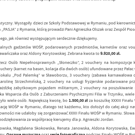
yczny. Wystąpiły dzieci ze Szkoły Podstawowej w Rymaniu, pod kierownictw
Tańca „PASJA” z Rymania, którą prowadzi Pani Agnieszka Olszak oraz Zespół P
nego, jak również występującym serdecznie dziękujemy.
alnych gadżetów WOŚP, podarowanych przedmiotów, karnetów oraz vouc
 Hawańczaka oraz Aldony Korytowskiej. Zebrana kwota to
9.920,00 zł.
 Rzecz Osób Niepełnosprawnych „Słoneczko”, 2 vouchery na kompozycje
ouchery (karnet na basen, kolacja dla dwóch osób) ufundowane przez Pała
lokalu „Pod Palemką” w Sławoborzu, 3 vouchery (zabawa karnawałowa or
rolinę Strzechmińską, 2 vouchery na usługi fryzjerskie podarowane prze
jażdżkę zabytkowym pojazdem militarnym, 2 vouchery na poszukiwanie
 Wsparcia dla Osób z Zaburzeniami Psychicznymi Filia w Trzyniku, wiele 
zyło wiele osób. Największą kwotę, bo
1.500,00 zł
za koszulkę XXXIII Fina
zację WOŚP w Rymaniu, dlatego też każdemu, kto dołożył do całej akcji 
sowności nie udałoby się zorganizować XXXII Finału WOŚP w Rymaniu. Słowa
odziękowania za współpracę kierujemy dla p. Agnieszki Jordan.
browska, Magdalena Skokowska, Renata Janowska, Aldona Korytowska, Ew
emy.
Oprawę muzyczną
oraz
sesję fotograficzną
podczas Finału WOŚP w Ryman