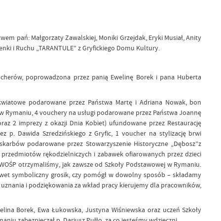
em pań: Małgorzaty Zawalskiej, Moniki Grzejdak, Eryki Musiał, Anity
iosenki i Ruchu „TARANTULE” z Gryfickiego Domu Kultury.
herów, poprowadzona przez panią Ewelinę Borek i pana Huberta
 kwiatowe podarowane przez Państwa Martę i Adriana Nowak, bon
c w Rymaniu, 4 vouchery na usługi podarowane przez Państwa Joannę
az 2 imprezy z okazji Dnia Kobiet) ufundowane przez Restaurację
z p. Dawida Szredzińskiego z Gryfic, 1 voucher na stylizację brwi
 skarbów podarowane przez Stowarzyszenie Historyczne „Dębosz”z
przedmiotów rękodzielniczych i zabawek ofiarowanych przez dzieci
łu WOŚP otrzymaliśmy, jak zawsze od Szkoły Podstawowej w Rymaniu.
nawet symboliczny grosik, czy pomógł w dowolny sposób – składamy
 uznania i podziękowania za wkład pracy kierujemy dla pracowników,
elina Borek, Ewa Łukowska, Justyna Wiśniewska oraz uczeń Szkoły
iu zabezpieczał p. Dariusz Pułło, za co jesteśmy wdzięczni.