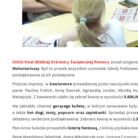
XXXIII Finał Wielkiej Orkiestry Świątecznej Pomocy
został zorgani
Wolontariuszy
. Byli to przede wszystkim uczniowie Szkoły Podsta
podziękowania za ich poświęcenie.
Podczas imprezy, w
kawiarence
prowadzonej przez nauczycieli ora
panie: Paulinę Frelich, Annę Dworek, Agnieszkę Jordan, Monikę K
Maciejczyk. Z kawiarenki udało się zebrać kwotę w wysokości
5.606,0
Nie zabrakło również
gorącego bufetu,
w którym serwowane były
a także
hot dogi, tosty, popcorn oraz zapiekanki
. Sprzedaż prow
składamy serdeczne podziękowania. Zebrano kwotę w wysokości
1.5
Pani Anna Sulecka prowadziła
loterię fantową,
z której uzyskała kw
Panie Magdalena Saładziak, Agata Mikołajczak oraz Justyna Czupryn