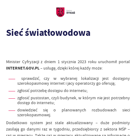
Sieć światłowodowa
Minister Cyfryzacji z dniem 1 stycznia 2023 roku uruchomił portal
INTERNET.GOV.PL
– usługę, dzięki której każdy może:
sprawdzić, czy w wybranej lokalizacji jest dostępny
szerokopasmowy internet i jacy operatorzy go oferują;
zgłosić potrzebę dostępu do internetu;
zgłosić pustostan, czyli budynek, w którym nie jest potrzebny
dostęp do internetu;
dowiedzieć się o planowanych rozbudowach sieci
szerokopasmowej.
Dodatkowo system jest stale aktualizowany – duże podmioty
zasilają go danymi raz w tygodniu, przedsiębiorcy z sektora MŚP –
raz w miesiącu. Także raz w miesiącu aktualizowane są informacje o