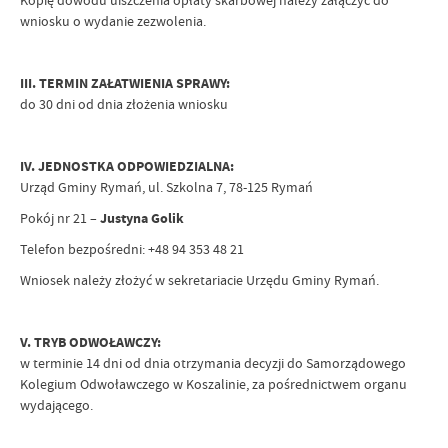
Kopię dowodu uiszczenia opłaty skarbowej należy załączyć do
wniosku o wydanie zezwolenia.
III. TERMIN ZAŁATWIENIA SPRAWY:
do 30 dni od dnia złożenia wniosku
IV. JEDNOSTKA ODPOWIEDZIALNA:
Urząd Gminy Rymań, ul. Szkolna 7, 78-125 Rymań
Pokój nr 21 –
Justyna Golik
Telefon bezpośredni: +48 94 353 48 21
Wniosek należy złożyć w sekretariacie Urzędu Gminy Rymań.
V. TRYB ODWOŁAWCZY:
w terminie 14 dni od dnia otrzymania decyzji do Samorządowego
Kolegium Odwoławczego w Koszalinie, za pośrednictwem organu
wydającego.