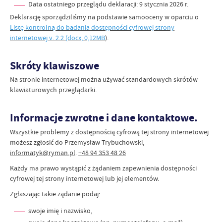
Data ostatniego przeglądu deklaracji:
9 stycznia 2026 r.
Deklarację sporządziliśmy na podstawie samooceny w oparciu o
Listę kontrolną do badania dostępności cyfrowej strony
internetowej v. 2.2 (docx, 0,12MB
)
.
Skróty klawiszowe
Na stronie internetowej można używać standardowych skrótów
klawiaturowych przeglądarki.
Informacje zwrotne i dane kontaktowe.
Wszystkie problemy z dostępnością cyfrową tej strony internetowej
możesz zgłosić do
Przemysław Trybuchowski
,
informatyk@ryman.pl
.
+48 94 353 48 26
Każdy ma prawo wystąpić z żądaniem zapewnienia dostępności
cyfrowej tej strony internetowej lub jej elementów.
Zgłaszając takie żądanie podaj:
swoje imię i nazwisko,