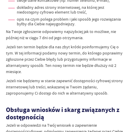
swoje dane kontaktowe (np. numer telefonu, e-mail),
dokładny adres strony internetowej, na której jest
niedostępny cyfrowo element lub treść,
opis na czym polega problem i jaki sposób jego rozwiązania
byłby dla Ciebie najwygodniejszy.
Na Twoje zgłoszenie odpowiemy najszybciej jak to możliwe, nie
później niż w ciągu 7 dni od jego otrzymania.
Jeżeli ten termin będzie dla nas zbyt krótki poinformujemy Cię o
tym. W tej informacji podamy nowy termin, do którego poprawimy
zgłoszone przez Ciebie błędy lub przygotujemy informacje w
alternatywny sposób. Ten nowy termin nie będzie dłuższy niż 2
miesiące.
Jeżeli nie będziemy w stanie zapewnić dostępności cyfrowej strony
internetowej lub treści, wskazanej w Twoim żądaniu,
zaproponujemy Ci dostęp do nich w alternatywny sposób.
Obsługa wniosków i skarg związanych z
dostępnością
Jeżeli w odpowiedzi na Twój wniosek o zapewnienie
dostępnościcyfrowej, odmówimy zapewnienia żądanej przez Ciebie