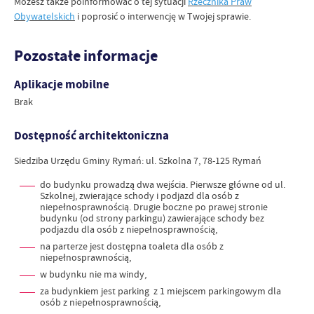
Możesz także poinformować o tej sytuacji
Rzecznika Praw
Obywatelskich
i poprosić o interwencję w Twojej sprawie.
Pozostałe informacje
Aplikacje mobilne
Brak
Dostępność architektoniczna
Siedziba Urzędu Gminy Rymań: ul. Szkolna 7, 78-125 Rymań
do budynku prowadzą dwa wejścia. Pierwsze główne od ul.
Szkolnej, zwierające schody i podjazd dla osób z
niepełnosprawnością. Drugie boczne po prawej stronie
budynku (od strony parkingu) zawierające schody bez
podjazdu dla osób z niepełnosprawnością,
na parterze jest dostępna toaleta dla osób z
niepełnosprawnością,
w budynku nie ma windy,
za budynkiem jest parking z 1 miejscem parkingowym dla
osób z niepełnosprawnością,