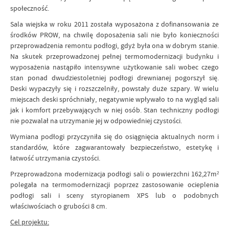
społeczność.
Sala wiejska w roku 2011 została wyposażona z dofinansowania ze
środków PROW, na chwilę doposażenia sali nie było konieczności
przeprowadzenia remontu podłogi, gdyż była ona w dobrym stanie.
Na skutek przeprowadzonej pełnej termomodernizacji budynku i
wyposażenia nastąpiło intensywne użytkowanie sali wobec czego
stan ponad dwudziestoletniej podłogi drewnianej pogorszył się.
Deski wypaczyły się i rozszczelniły, powstały duże szpary. W wielu
miejscach deski spróchniały, negatywnie wpływało to na wygląd sali
jak i komfort przebywających w niej osób. Stan techniczny podłogi
nie pozwalał na utrzymanie jej w odpowiedniej czystości.
Wymiana podłogi przyczyniła się do osiągnięcia aktualnych norm i
standardów, które zagwarantowały bezpieczeństwo, estetykę i
łatwość utrzymania czystości.
Przeprowadzona modernizacja podłogi sali o powierzchni 162,27m²
polegała na termomodernizacji poprzez zastosowanie ocieplenia
podłogi sali i sceny styropianem XPS lub o podobnych
właściwościach o grubości 8 cm.
Cel projektu: