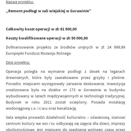
Nazwa projektu:
„Remont podłogi w sali wiejskiej w Gorawinie”
Całkowity koszt operacji w zł: 61 500,00
Koszty kwalifikowane operacji w zł: 50 000,00
Dofinansowanie projektu ze środków unijnych w zł: 24 999,99
Europejski Fundusz Rozwoju Rolnego
Opis projektu:
Operacja poległa na wymianie podłogi z desek na legarach
drewnianych, które były zaatakowane przez grzyby i pleśnie.
Ponadto miejscami występowały zarwania deskowania. Inwestycja
zrealizowana była na działce nr 173 w Gorawinie w budynku
wybudowany w latach międzywojennych w technologii tradycyjnej.
Budynek w roku 2011 został ocieplony. Posiada instalację
wodociągową c.o. i c.w.u oraz kanalizację.
Sala wiejska prowadzi działalność kulturalno – oświatową, stanowi
centrum kultury we wsi i tu odbywają się zajęcia dla dzieci, imprezy
okolicznościowe, jest miejscem do spędzania wolnego czasu przez